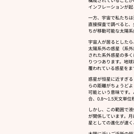
構成されていることが
インフレーションが起
一方、宇宙で私たちは
直接探査で調べると、
ちが移動可能な太陽系
宇宙人が居るとしたら
太陽系外の惑星（系外
された系外惑星の多く
りつつあります。地球
覆われている惑星をま
惑星が恒星に近すぎる
らの距離がちょうどよ
可能という意味です。
合、0.8～1.5天文
しかし、この範囲で液
が関係しています。月
星としての進化が速く
太陽に近いご近所の恒