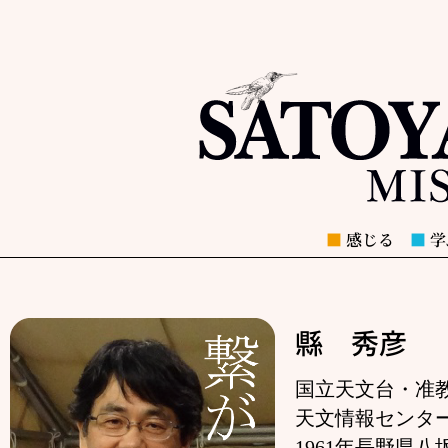
■
感じる
■
学
縣 秀彦
国立天文台・准
天文情報センタ
1961年長野県