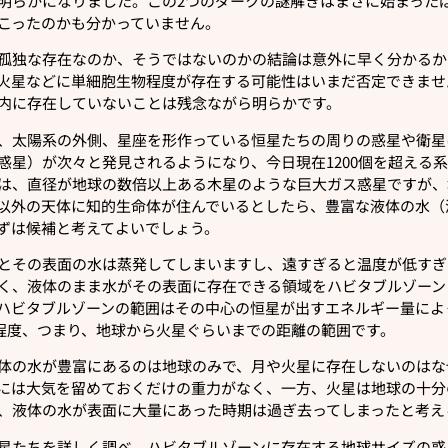
明らかになりました。この2つのダークの謎解きはまさに始まった
こったのかも分かっていません。
孤独な存在なのか、そうではないのかの結論は意外に早く分かるか
火星などに単細胞生物程度が存在する可能性はいまだ否定できませ
内に存在していないことは残念ながら明らかです。
、太陽系の外側、星座を形作っている恒星たちの周りの惑星や衛星に
惑星）が次々と発見されるようになり、今日現在1200個を超える
は、直径が地球の数倍以上ある木星のような巨大ガス惑星ですが、
以外の天体に知的生命体が住んでいるとしたら、豊富な液体の水（
ずは候補と考えてよいでしょう。
とその表面の水は蒸発してしまいますし、遠すぎると温度が低すぎ
く、液体のまま水がその表面に存在できる領域をハビタブルゾーン
ハビタブルゾーンの範囲はその中心の恒星が出すエネルギー量によ
単位程度、つまり、地球から火星ぐらいまでの距離の範囲です。
体の水が豊富にあるのは地球のみで、月や火星に存在しないのはな
には大気を留めておくだけの重力がなく、一方、火星は地球の十分
、液体の水が表面に大量にあった時期は過ぎ去ってしまったと考え
星たちを詳しく調べ、ハビタブルゾーンに存在する地球サイズの惑