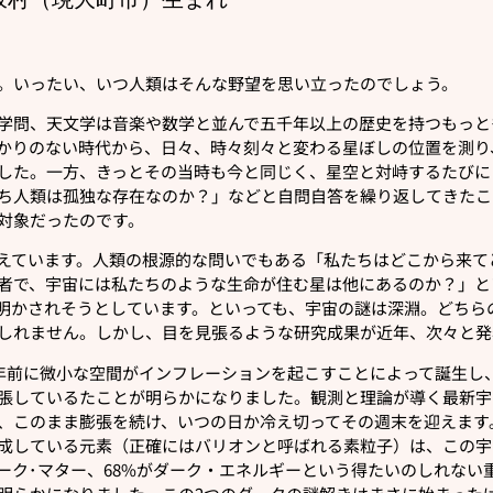
。いったい、いつ人類はそんな野望を思い立ったのでしょう。
学問、天文学は音楽や数学と並んで五千年以上の歴史を持つもっと
かりのない時代から、日々、時々刻々と変わる星ぼしの位置を測り
した。一方、きっとその当時も今と同じく、星空と対峙するたびに
ち人類は孤独な存在なのか？」などと自問自答を繰り返してきたこ
対象だったのです。
えています。人類の根源的な問いでもある「私たちはどこから来て
者で、宇宙には私たちのような生命が住む星は他にあるのか？」と
明かされそうとしています。といっても、宇宙の謎は深淵。どちら
しれません。しかし、目を見張るような研究成果が近年、次々と発
億年前に微小な空間がインフレーションを起こすことによって誕生し
張しているたことが明らかになりました。観測と理論が導く最新宇
、このまま膨張を続け、いつの日か冷え切ってその週末を迎えます
成している元素（正確にはバリオンと呼ばれる素粒子）は、この宇
ダーク･マター、68%がダーク・エネルギーという得たいのしれな