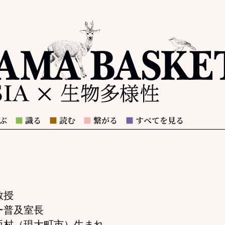
ぶ
■
識る
■
読む
■
繋がる
■
すべてを見る
教授
ー普及室長
八坂村（現大町市）生まれ