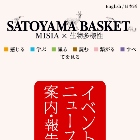
English
/
日本語
■
感じる
■
学ぶ
■
識る
■
読む
■
繋がる
■
すべ
てを見る