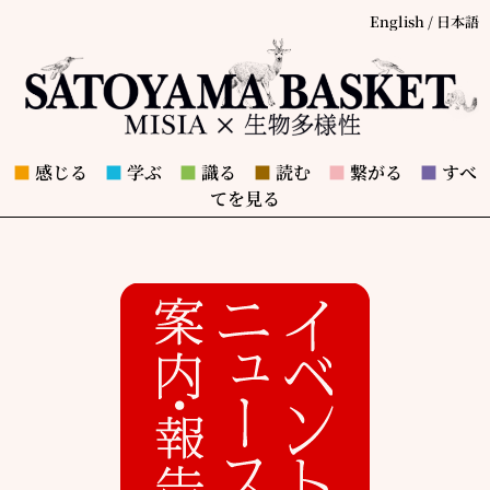
English
/
日本語
■
感じる
■
学ぶ
■
識る
■
読む
■
繋がる
■
すべ
てを見る