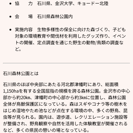
協 力 石川県、金沢大学、キョードー北陸
会 場 石川県森林公園内
実施内容 生物多様性の保全に向けた森づくり、子ども
対象の環境教育や間伐材を利用したグッズ作り、イベン
トの開催、定点調査を通じた野生の動物/鳥類の調査な
ど。
石川森林公園とは
石川県のほぼ中央部にあたる河北郡津幡町にあり、総面積
1,150haを有する全国屈指の規模を誇る森林公園。金沢市の中心
部から約20㎞、津幡町の中心部から約3㎞に位置し、森林公園
全体が鳥獣保護区になっている。森はスギやコナラ等の樹木を
はじめ湿地やため池などが点在する環境の中、多くの野鳥、昆
虫等が見られる。園内は、遊歩道、レクリエレーション施設等
が整備され、野鳥観察や自然を活用した体験教室が開催される
など、多くの県民の憩いの場となっている。