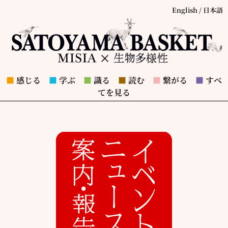
English
/
日本語
■
感じる
■
学ぶ
■
識る
■
読む
■
繋がる
■
すべ
てを見る