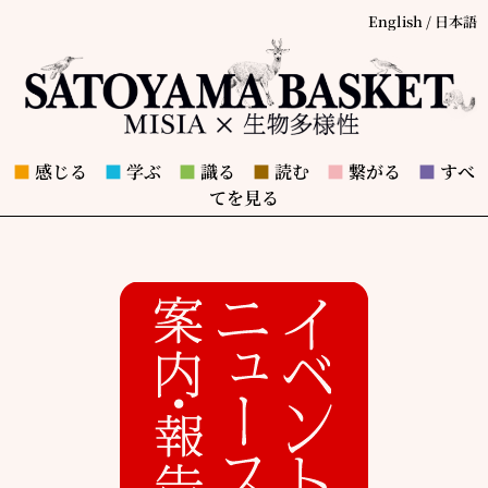
English
/
日本語
■
感じる
■
学ぶ
■
識る
■
読む
■
繋がる
■
すべ
てを見る