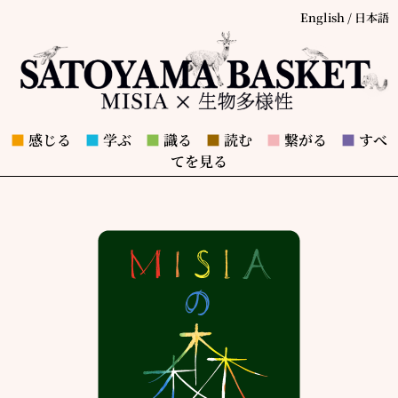
English
/
日本語
■
感じる
■
学ぶ
■
識る
■
読む
■
繋がる
■
すべ
てを見る