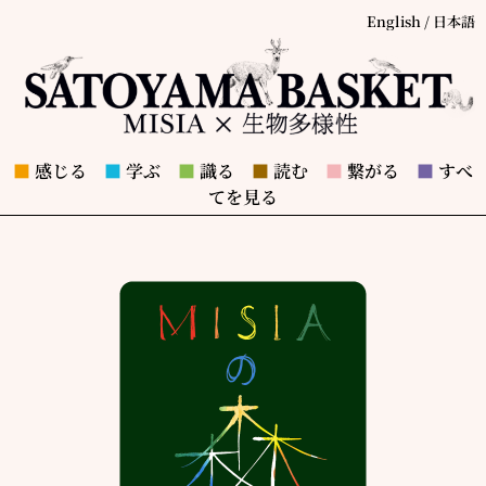
English
/
日本語
■
感じる
■
学ぶ
■
識る
■
読む
■
繋がる
■
すべ
てを見る