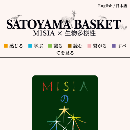
English
/
日本語
■
感じる
■
学ぶ
■
識る
■
読む
■
繋がる
■
すべ
てを見る