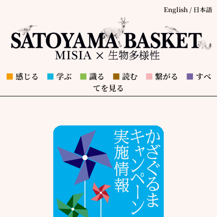
English
/
日本語
■
感じる
■
学ぶ
■
識る
■
読む
■
繋がる
■
すべ
てを見る