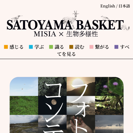
English
/
日本語
■
感じる
■
学ぶ
■
識る
■
読む
■
繋がる
■
すべ
てを見る