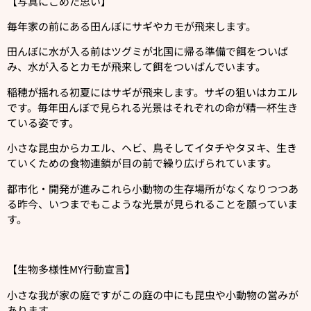
【写真にこめた思い】
毎年家の前にある田んぼにサギやカモが飛来します。
田んぼに水が入る前はツグミが北国に帰る準備で餌をついば
み、水が入るとカモが飛来して餌をついばんでいます。
稲穂が揺れる初夏にはサギが飛来します。サギの狙いはカエル
です。毎年田んぼで見られる光景はそれぞれの命が精一杯生き
ている姿です。
小さな昆虫からカエル、ヘビ、鳥そしてイタチやタヌキ、生き
ていくための食物連鎖が目の前で繰り広げられています。
都市化・開発が進みこれら小動物の生存場所がなくなりつつあ
る昨今、いつまでもこような光景が見られることを願っていま
す。
【生物多様性MY行動宣言】
小さな我が家の庭ですがこの庭の中にも昆虫や小動物の営みが
あります。